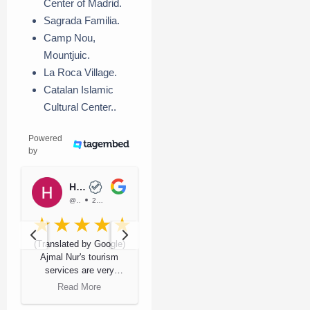
Center of Madrid.
Sagrada Familia.
Camp Nou,
Mountjuic.
La Roca Village.
Catalan Islamic
Cultural Center..
Powered
by
Henny Devita
Deshma Aisyah
@HennyDevita
2 years ago
@DeshmaAisyah
2 years ago
(Translated by Google)
Ajmal Nur's tourism
services are very
satisfying, compact,
Read More
continuously
progressing and