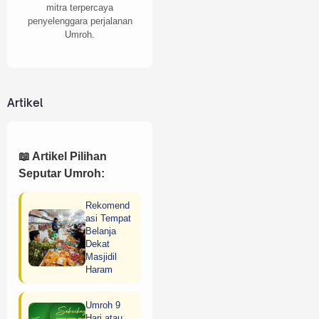
mitra terpercaya
penyelenggara perjalanan
Umroh.
Artikel
📖 Artikel Pilihan
Seputar Umroh:
Rekomend
asi Tempat
Belanja
Dekat
Masjidil
Haram
Umroh 9
Hari atau