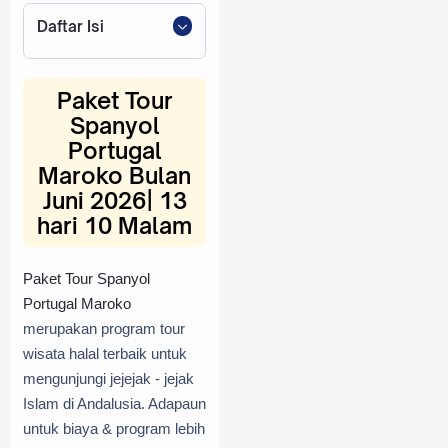
Daftar Isi
Paket Tour Spanyol
Portugal Maroko Bulan
Paket Tour
Juni 2026| 13 hari 10
Spanyol
Malam
Portugal
BIAYA & JADWAL
BERANGKATAN
Maroko Bulan
HIGHLIGHT TOUR
Juni 2026| 13
SPANYOL PORTUGAL
hari 10 Malam
MAROKO BULAN JUNI
2026 | 13N/10D
Paket Tour Spanyol
Maroko
Maroko - Spanyol
Portugal Maroko
Portugal
merupakan program tour
Spanyol
wisata halal terbaik untuk
mengunjungi jejejak - jejak
Islam di Andalusia. Adapaun
untuk biaya & program lebih