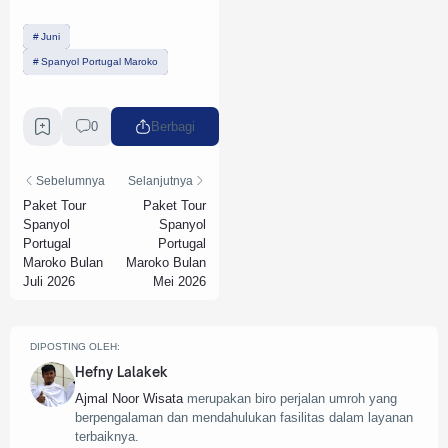
growing.
Amen..YRA
Juni
Spanyol Portugal Maroko
(Original)
Pelayanan Ajmal Nur
wisata sangat
0
Berbagi
memuaskan,kompak,m
aju terus dan makin
berkembang.
Sebelumnya
Selanjutnya
Aamii ..YRA
Paket Tour
Paket Tour
Spanyol
Spanyol
Portugal
Portugal
Maroko Bulan
Maroko Bulan
Juli 2026
Mei 2026
DIPOSTING OLEH:
Hefny Lalakek
Ajmal Noor Wisata
merupakan biro perjalan umroh yang
berpengalaman dan mendahulukan fasilitas dalam layanan
terbaiknya.