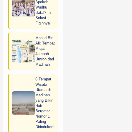
Apakah
Wudhu
Batal? Ini
Solusi
Fiqihnya
Masjid Bir
Ali: Tempat
Miqat
Jamaah
Umroh dari
Madinah
6 Tempat
Wisata
Utama di
Madinah
yang Bikin
Hati
Bergetar,
Nomor 1
Paling
Dirindukan!