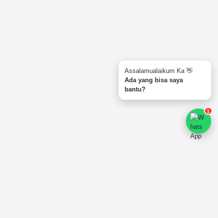
Madura, Jawa Timur 69461
🔗
Lihat di Google Maps
Tentang Kami
🏢 PT. Ajmal Noor Wisata
Assalamualaikum Ka 👋
Izin Penyelenggara Umrah (SK Kemenag RI):
Ada yang bisa saya
No. 91202036623460001
bantu?
1
Hubungi Kami
Telepon:
+62 822-1033-5285
Email:
cs.ajmalnoorwisata@gmail.com
Email:
admin@ajmalnoorwisata.co.id
Konsultasi Gratis
Senin – Jum'at (09:00 – 16:00 WIB)
Copyright ©
2026
by
ajmalnoorwisata