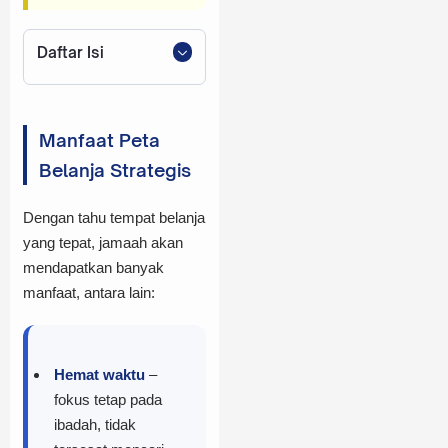
Daftar Isi
Manfaat Peta
Belanja Strategis
Manfaat Peta
Segmentasi Tempat
Belanja Strategis
Belanja
Pasar Tradisional
Dengan tahu tempat belanja
Populer
yang tepat, jamaah akan
1. Pasar
mendapatkan banyak
Utaibah
manfaat, antara lain:
2. Pasar Souq
Kakiyah
Hemat waktu
–
Mall & Gedung
fokus tetap pada
Modern
ibadah, tidak
1. Abraj Al-Bait