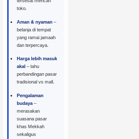
tersesat mencari
Mall (Clock Tower)
toko.
2. Makkah Mall
Aman & nyaman
–
Kios Khas Lokal di
belanja di tempat
Sekitar Hotel
yang ramai jamaah
dan terpercaya.
Tips Praktis Belanja
untuk Jamaah
Harga lebih masuk
Indonesia
akal
– tahu
Informasi Eksklusif
perbandingan pasar
& Tambahan Unik
tradisional vs mall.
Tabel Perbandingan
Pengalaman
Harga Barang Populer
budaya
–
di Sekitar Masjidil
merasakan
Haram
suasana pasar
khas Mekkah
Penutup & Call to
sekaligus
Action