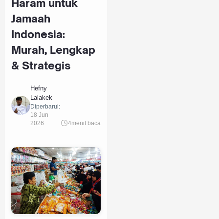
Haram untuk
Jamaah
Indonesia:
Murah, Lengkap
& Strategis
Hefny
Lalakek
Diperbarui:
18 Jun
2026
4
menit baca