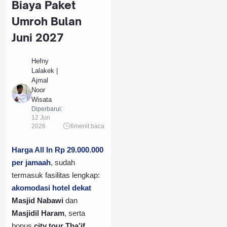
Biaya Paket
Umroh Bulan
Juni 2027
Hefny
Lalakek |
Ajmal
Noor
Wisata
Diperbarui:
12 Jun
2026
6
menit baca
Harga All In Rp 29.000.000
per jamaah
, sudah
termasuk fasilitas lengkap:
akomodasi hotel dekat
Masjid Nabawi
dan
Masjidil Haram
, serta
bonus
city tour Tha’if