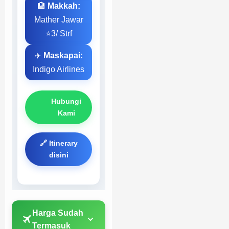
🏨
Makkah:
Mather Jawar
⭐3/ Strf
✈️
Maskapai:
Indigo Airlines
Hubungi
Kami
🔗 Itinerary
disini
Harga Sudah
Termasuk