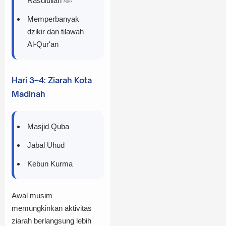
Rasulullah ﷺ
Memperbanyak
dzikir dan tilawah
Al-Qur'an
Hari 3–4: Ziarah Kota
Madinah
Masjid Quba
Jabal Uhud
Kebun Kurma
Awal musim
memungkinkan aktivitas
ziarah berlangsung lebih