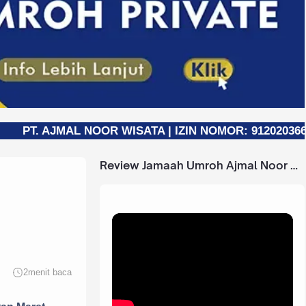
AL NOOR WISATA | IZIN NOMOR: 91202036623460001 (T
Review Jamaah Umroh Ajmal Noor Wisata
2
menit baca