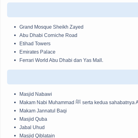
Grand Mosque Sheikh Zayed
Abu Dhabi Corniche Road
Etihad Towers
Emirates Palace
Ferrari World Abu Dhabi dan Yas Mall.
Masjid Nabawi
Makam Nabi Muhammad ﷺ serta kedu
Makam Jannatul Baqi
Masjid Quba
Jabal Uhud
Masjid Qiblatain