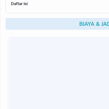
Daftar Isi
BIAYA & JADWAL KEBERANGKATAN
HIGHLIGHT UMROH PLUS DUBAI BULAN MARET 2027
BIAYA & J
Jeddah
Dubai
Abu Dhabi
Madinah
Mekkah